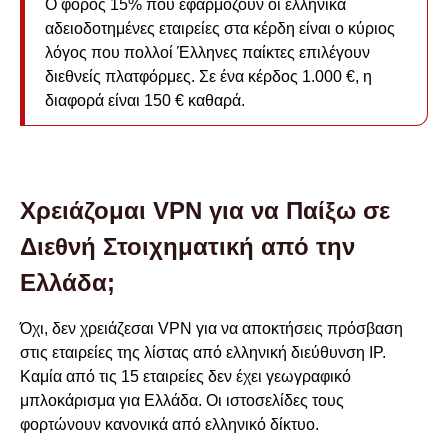
Ο φόρος 15% που εφαρμόζουν οι ελληνικά
αδειοδοτημένες εταιρείες στα κέρδη είναι ο κύριος
λόγος που πολλοί Έλληνες παίκτες επιλέγουν
διεθνείς πλατφόρμες. Σε ένα κέρδος 1.000 €, η
διαφορά είναι 150 € καθαρά.
Χρειάζομαι VPN για να Παίξω σε
Διεθνή Στοιχηματική από την
Ελλάδα;
Όχι, δεν χρειάζεσαι VPN για να αποκτήσεις πρόσβαση
στις εταιρείες της λίστας από ελληνική διεύθυνση IP.
Καμία από τις 15 εταιρείες δεν έχει γεωγραφικό
μπλοκάρισμα για Ελλάδα. Οι ιστοσελίδες τους
φορτώνουν κανονικά από ελληνικό δίκτυο.