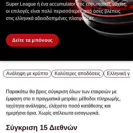
Super League ή ένα accumulator στις ευρωπαϊκές νύχτες,
οι επιλογές είναι πολύ περισσότερες από όσες βλέπεις
στις ελληνικά αδειοδοτημένες πλατφόρμες.
Δείτε τα μπόνους
Ανάληψη με κρύπτο
Καλύτερες αποδόσεις
Ελληνική γ
Παρακάτω θα βρεις σύγκριση όλων των εταιρειών με
έμφαση στο τι πραγματικά μετράει: μέθοδοι πληρωμής,
ταχύτητα ανάληψης, ελάχιστο ποσό κατάθεσης και
ημερήσια όρια. Χωρίς ατέλειωτα εισαγωγικά.
Σύγκριση 15 Διεθνών