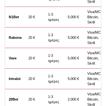
Skrill
Visa/MC,
1-3
N1Bet
20 €
5.000 €
Bitcoin,
ημέρες
Skrill
Visa/MC,
1-3
Rabona
20 €
5.000 €
Bitcoin,
ημέρες
Skrill
Visa/MC,
1-3
Vave
20 €
5.000 €
Bitcoin,
ημέρες
Skrill
Visa/MC,
1-3
Intralot
20 €
5.000 €
Bitcoin,
ημέρες
Skrill
Visa/MC,
1-3
20Bet
20 €
2.000 €
Bitcoin,
ημέρες
Skrill