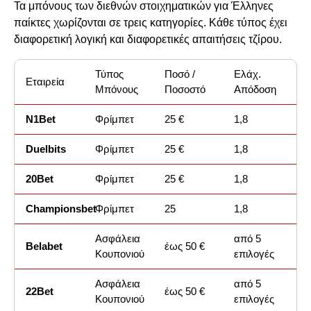
Τα μπόνους των διεθνών στοιχηματικών για Έλληνες
παίκτες χωρίζονται σε τρεις κατηγορίες. Κάθε τύπος έχει
διαφορετική λογική και διαφορετικές απαιτήσεις τζίρου.
Τύπος
Ποσό /
Ελάχ.
Εταιρεία
Δ
Μπόνους
Ποσοστό
Απόδοση
N1Bet
Φρίμπετ
25 €
1,8
7
Duelbits
Φρίμπετ
25 €
1,8
7
20Bet
Φρίμπετ
25 €
1,8
7
Championsbet
Φρίμπετ
25
1,8
7
Ασφάλεια
από 5
κ
Belabet
έως 50 €
Κουπονιού
επιλογές
ό
Ασφάλεια
από 5
κ
22Bet
έως 50 €
Κουπονιού
επιλογές
ό