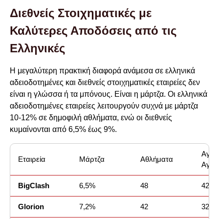
Διεθνείς Στοιχηματικές με
Καλύτερες Αποδόσεις από τις
Ελληνικές
Η μεγαλύτερη πρακτική διαφορά ανάμεσα σε ελληνικά
αδειοδοτημένες και διεθνείς στοιχηματικές εταιρείες δεν
είναι η γλώσσα ή τα μπόνους. Είναι η μάρτζα. Οι ελληνικά
αδειοδοτημένες εταιρείες λειτουργούν συχνά με μάρτζα
10-12% σε δημοφιλή αθλήματα, ενώ οι διεθνείς
κυμαίνονται από 6,5% έως 9%.
Αγορ
Εταιρεία
Μάρτζα
Αθλήματα
Αγώ
BigClash
6,5%
48
420
Glorion
7,2%
42
320