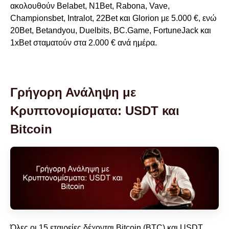
ακολουθούν Belabet, N1Bet, Rabona, Vave,
Championsbet, Intralot, 22Bet και Glorion με 5.000 €, ενώ
20Bet, Betandyou, Duelbits, BC.Game, FortuneJack και
1xBet σταματούν στα 2.000 € ανά ημέρα.
Γρήγορη Ανάληψη με
Κρυπτονομίσματα: USDT και
Bitcoin
Όλες οι 15 εταιρείες δέχονται Bitcoin (BTC) και USDT.