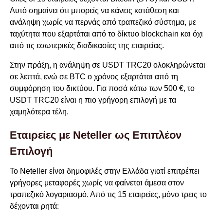
Αυτό σημαίνει ότι μπορείς να κάνεις κατάθεση και
ανάληψη χωρίς να περνάς από τραπεζικό σύστημα, με
ταχύτητα που εξαρτάται από το δίκτυο blockchain και όχι
από τις εσωτερικές διαδικασίες της εταιρείας.
Στην πράξη, η ανάληψη σε USDT TRC20 ολοκληρώνεται
σε λεπτά, ενώ σε BTC ο χρόνος εξαρτάται από τη
συμφόρηση του δικτύου. Για ποσά κάτω των 500 €, το
USDT TRC20 είναι η πιο γρήγορη επιλογή με τα
χαμηλότερα τέλη.
Εταιρείες με Neteller ως Επιπλέον
Επιλογή
Το Neteller είναι δημοφιλές στην Ελλάδα γιατί επιτρέπει
γρήγορες μεταφορές χωρίς να φαίνεται άμεσα στον
τραπεζικό λογαριασμό. Από τις 15 εταιρείες, μόνο τρεις το
δέχονται ρητά: