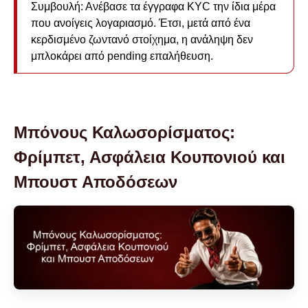
Συμβουλή: Ανέβασε τα έγγραφα KYC την ίδια μέρα
που ανοίγεις λογαριασμό. Έτσι, μετά από ένα
κερδισμένο ζωντανό στοίχημα, η ανάληψη δεν
μπλοκάρει από pending επαλήθευση.
Μπόνους Καλωσορίσματος:
Φρίμπετ, Ασφάλεια Κουπονιού και
Μπουστ Αποδόσεων