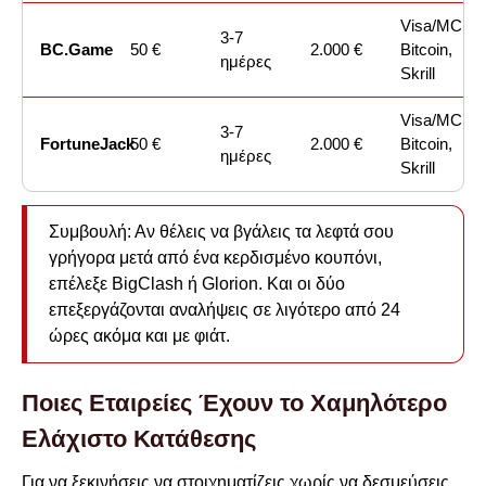
Visa/MC,
3-7
BC.Game
50 €
2.000 €
Bitcoin,
ημέρες
Skrill
Visa/MC,
3-7
FortuneJack
50 €
2.000 €
Bitcoin,
ημέρες
Skrill
Συμβουλή: Αν θέλεις να βγάλεις τα λεφτά σου
γρήγορα μετά από ένα κερδισμένο κουπόνι,
επέλεξε BigClash ή Glorion. Και οι δύο
επεξεργάζονται αναλήψεις σε λιγότερο από 24
ώρες ακόμα και με φιάτ.
Ποιες Εταιρείες Έχουν το Χαμηλότερο
Ελάχιστο Κατάθεσης
Για να ξεκινήσεις να στοιχηματίζεις χωρίς να δεσμεύσεις