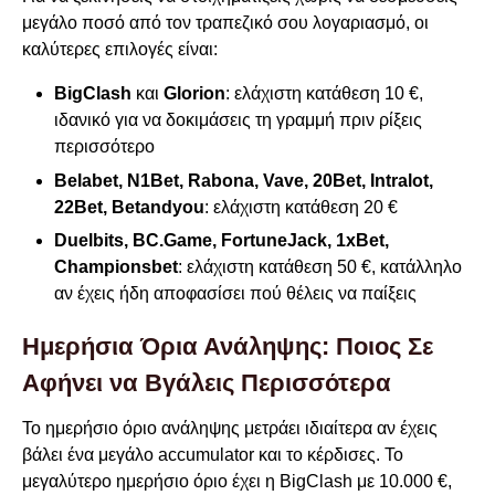
μεγάλο ποσό από τον τραπεζικό σου λογαριασμό, οι
καλύτερες επιλογές είναι:
BigClash
και
Glorion
: ελάχιστη κατάθεση 10 €,
ιδανικό για να δοκιμάσεις τη γραμμή πριν ρίξεις
περισσότερο
Belabet, N1Bet, Rabona, Vave, 20Bet, Intralot,
22Bet, Betandyou
: ελάχιστη κατάθεση 20 €
Duelbits, BC.Game, FortuneJack, 1xBet,
Championsbet
: ελάχιστη κατάθεση 50 €, κατάλληλο
αν έχεις ήδη αποφασίσει πού θέλεις να παίξεις
Ημερήσια Όρια Ανάληψης: Ποιος Σε
Αφήνει να Βγάλεις Περισσότερα
Το ημερήσιο όριο ανάληψης μετράει ιδιαίτερα αν έχεις
βάλει ένα μεγάλο accumulator και το κέρδισες. Το
μεγαλύτερο ημερήσιο όριο έχει η BigClash με 10.000 €,