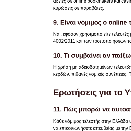
άδειες σε online bookmakers και cas
κυρώσεις σε παραβάτες.
9. Είναι νόμιμος ο online
Ναι, εφόσον χρησιμοποιείτε τελεστές 
4002/2011 και των τροποποιήσεών του
10. Τι συμβαίνει αν παίξ
Η χρήση μη αδειοδοτημένων τελεστών
κερδών, πιθανές νομικές συνέπειες. 
Ερωτήσεις για το 
11. Πώς μπορώ να αυτοα
Κάθε νόμιμος τελεστής στην Ελλάδα 
να επικοινωνήσετε απευθείας με τη