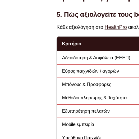
5. Πώς αξιολογείτε τους b
Κάθε αξιολόγηση στο
HealthPro
ακολο
Κριτήριο
Αδειοδότηση & Ασφάλεια (ΕΕΕΠ)
Εύρος παιχνιδιών / αγορών
Μπόνους & Προσφορές
Μέθοδοι πληρωμής & Ταχύτητα
Εξυπηρέτηση πελατών
Mobile εμπειρία
Υπεύθυνο Παιχνίδι