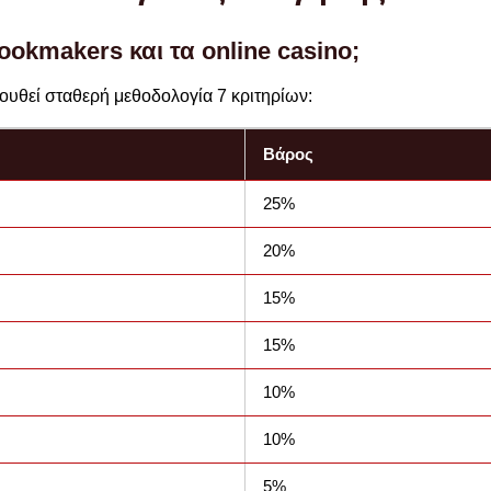
ookmakers και τα online casino;
υθεί σταθερή μεθοδολογία 7 κριτηρίων:
Βάρος
25%
20%
15%
15%
10%
10%
5%