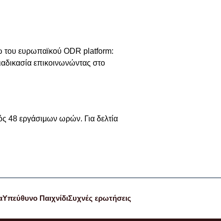
ω του ευρωπαϊκού ODR platform:
διαδικασία επικοινωνώντας στο
ός 48 εργάσιμων ωρών. Για δελτία
α
Υπεύθυνο Παιχνίδι
Συχνές ερωτήσεις