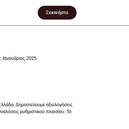
Ξεκινήστε
:
Ιανουάριος 2025
 Ελλάδα. Δημοσιεύουμε αξιολογήσεις
ναλύσεις ρυθμιστικού πλαισίου. Το